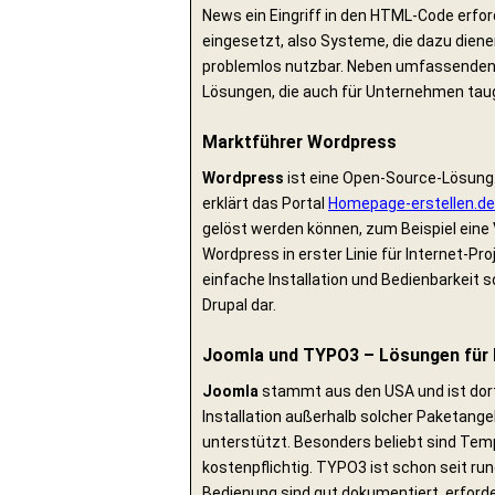
News ein Eingriff in den HTML-Code erf
eingesetzt, also Systeme, die dazu dienen
problemlos nutzbar. Neben umfassenden 
Lösungen, die auch für Unternehmen taug
Marktführer Wordpress
Wordpress
ist eine Open-Source-Lösung.
erklärt das Portal
Homepage-erstellen.de
gelöst werden können, zum Beispiel eine
Wordpress in erster Linie für Internet-Pr
einfache Installation und Bedienbarkeit so
Drupal dar.
Joomla und TYPO3 – Lösungen für 
Joomla
stammt aus den USA und ist dort 
Installation außerhalb solcher Paketange
unterstützt. Besonders beliebt sind Temp
kostenpflichtig. TYPO3 ist schon seit ru
Bedienung sind gut dokumentiert, erford