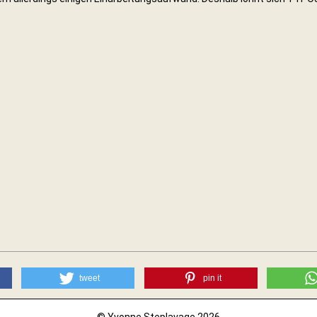
tweet
pin it
© Yvonne Steplavage 2026