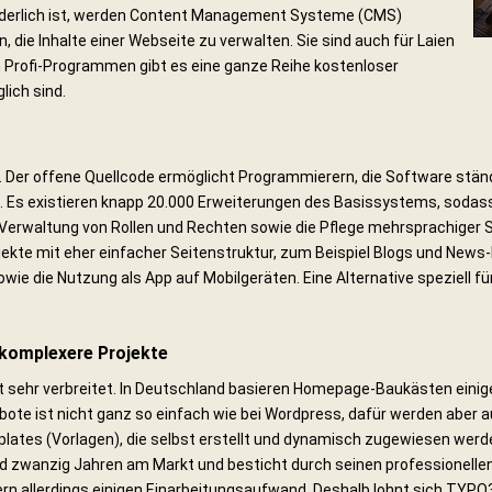
orderlich ist, werden Content Management Systeme (CMS)
, die Inhalte einer Webseite zu verwalten. Sie sind auch für Laien
Profi-Programmen gibt es eine ganze Reihe kostenloser
lich sind.
 Der offene Quellcode ermöglicht Programmierern, die Software ständ
. Es existieren knapp 20.000 Erweiterungen des Basissystems, soda
 Verwaltung von Rollen und Rechten sowie die Pflege mehrsprachiger 
ojekte mit eher einfacher Seitenstruktur, zum Beispiel Blogs und News
wie die Nutzung als App auf Mobilgeräten. Eine Alternative speziell für
komplexere Projekte
sehr verbreitet. In Deutschland basieren Homepage-Baukästen einiger
bote ist nicht ganz so einfach wie bei Wordpress, dafür werden aber
lates (Vorlagen), die selbst erstellt und dynamisch zugewiesen werd
nd zwanzig Jahren am Markt und besticht durch seinen professionelle
ern allerdings einigen Einarbeitungsaufwand. Deshalb lohnt sich TYPO