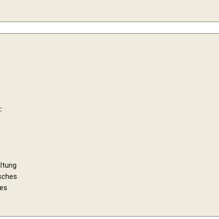
:
ltung
isches
es