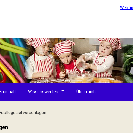
Webti
Haushalt
Wissenswertes
Über mich
Ausflugsziel vorschlagen
agen