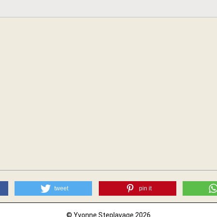
tweet
pin it
© Yvonne Steplavage 2026