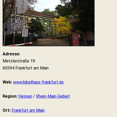
Adresse:
Metzlerstraße 19
60594 Frankfurt am Main
Web:
www.bibelhaus-frankfurt.de
Region:
Hessen
/
Rhein-Main-Gebiet
Ort:
Frankfurt am Main