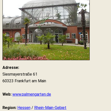
Adresse:
Siesmayerstraße 61
60323 Frankfurt am Main
Web:
www.palmengarten.de
Region:
Hessen
/
Rhein-Main-Gebiet