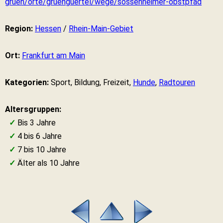
gruen/orte/gruenguertel/wege/sossenheimer-obstpfad
Region:
Hessen
/
Rhein-Main-Gebiet
Ort:
Frankfurt am Main
Kategorien:
Sport, Bildung, Freizeit,
Hunde
,
Radtouren
Altersgruppen:
✓
Bis 3 Jahre
✓
4 bis 6 Jahre
✓
7 bis 10 Jahre
✓
Älter als 10 Jahre