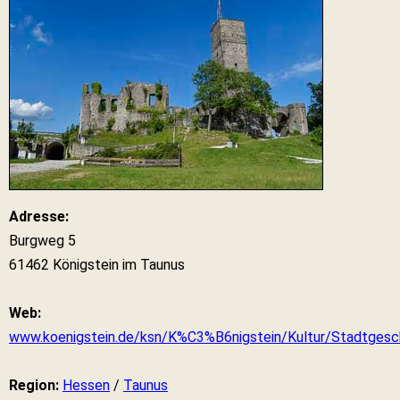
Adresse:
Burgweg 5
61462 Königstein im Taunus
Web:
www.koenigstein.de/ksn/K%C3%B6nigstein/Kultur/Stadtges
Region:
Hessen
/
Taunus