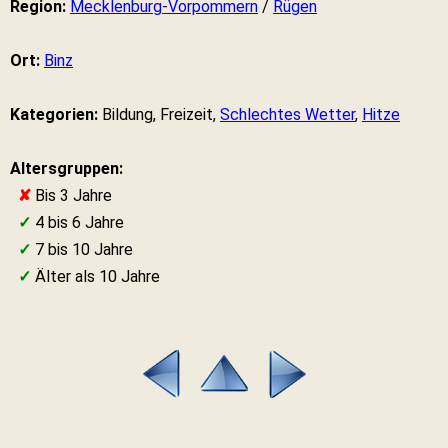
Region:
Mecklenburg-Vorpommern
/
Rügen
Ort:
Binz
Kategorien:
Bildung, Freizeit,
Schlechtes Wetter
,
Hitze
Altersgruppen:
✘
Bis 3 Jahre
✓
4 bis 6 Jahre
✓
7 bis 10 Jahre
✓
Älter als 10 Jahre