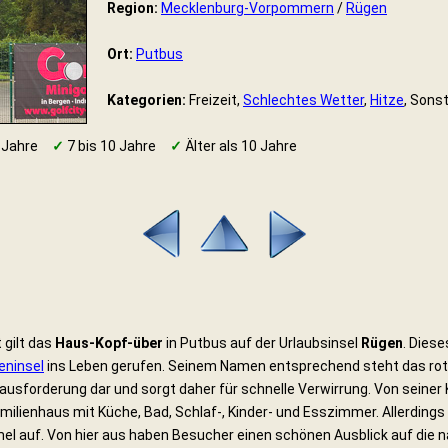
Region:
Mecklenburg-Vorpommern
/
Rügen
Ort:
Putbus
Kategorien:
Freizeit,
Schlechtes Wetter
,
Hitze
, Sons
 Jahre
✓
7 bis 10 Jahre
✓
Älter als 10 Jahre
 gilt das
Haus-Kopf-über
in Putbus auf der Urlaubsinsel
Rügen
. Dies
eninsel
ins Leben gerufen. Seinem Namen entsprechend steht das rot
rausforderung dar und sorgt daher für schnelle Verwirrung. Von seiner
lienhaus mit Küche, Bad, Schlaf-, Kinder- und Esszimmer. Allerdings
l auf. Von hier aus haben Besucher einen schönen Ausblick auf die