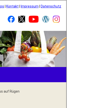
pps
|
Kontakt
|
Impressum
|
Datenschutz
us auf Rügen