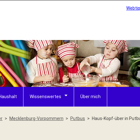
Webti
Haushalt
Wissenswertes
Über mich
er
Mecklenburg-Vorpommern
Putbus
Haus-Kopf-über in Putb