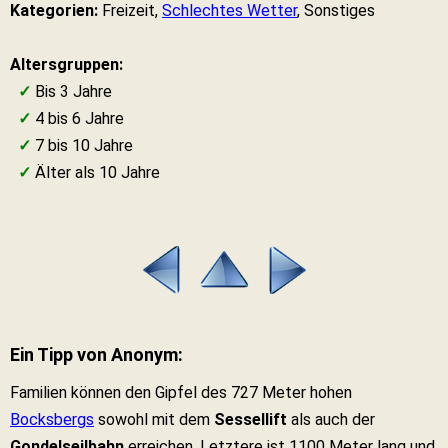
Kategorien:
Freizeit,
Schlechtes Wetter
, Sonstiges
Altersgruppen:
✓
Bis 3 Jahre
✓
4 bis 6 Jahre
✓
7 bis 10 Jahre
✓
Älter als 10 Jahre
Ein Tipp von Anonym:
Familien können den Gipfel des 727 Meter hohen
Bocksbergs
sowohl mit dem
Sessellift
als auch der
Gondelseilbahn
erreichen. Letztere ist 1100 Meter lang und