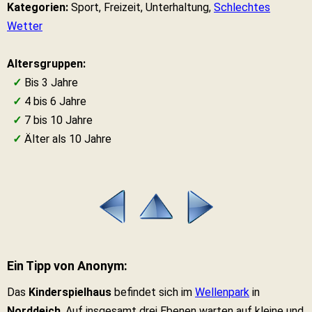
Kategorien:
Sport, Freizeit, Unterhaltung,
Schlechtes
Wetter
Altersgruppen:
✓
Bis 3 Jahre
✓
4 bis 6 Jahre
✓
7 bis 10 Jahre
✓
Älter als 10 Jahre
Ein Tipp von Anonym:
Das
Kinderspielhaus
befindet sich im
Wellenpark
in
Norddeich
. Auf insgesamt drei Ebenen warten auf kleine und