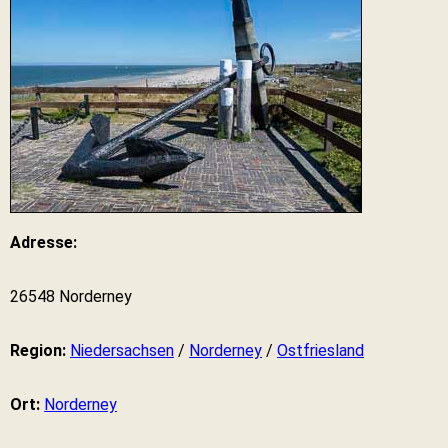
Adresse:
26548 Norderney
Region:
Niedersachsen
/
Norderney
/
Ostfriesland
Ort:
Norderney