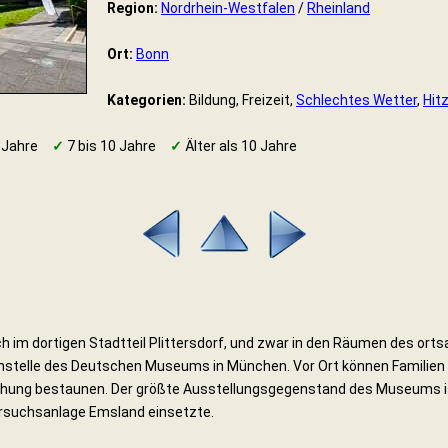
Region:
Nordrhein-Westfalen
/
Rheinland
Ort:
Bonn
Kategorien:
Bildung, Freizeit,
Schlechtes Wetter
,
Hit
 Jahre
✓
7 bis 10 Jahre
✓
Älter als 10 Jahre
ch im dortigen Stadtteil Plittersdorf, und zwar in den Räumen des o
nstelle des Deutschen Museums in München. Vor Ort können Familien 
chung bestaunen. Der größte Ausstellungsgegenstand des Museums ist
ersuchsanlage Emsland einsetzte.