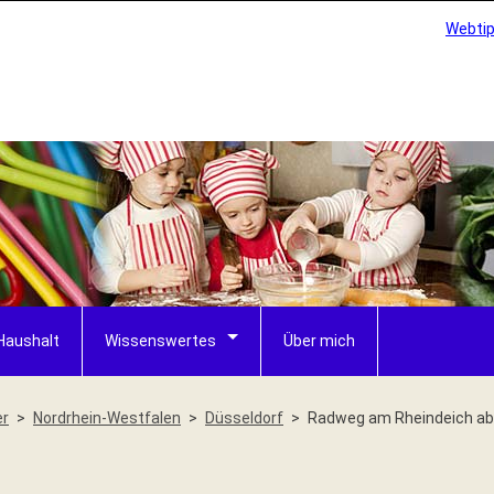
Webti
Haushalt
Wissenswertes
Über mich
er
Nordrhein-Westfalen
Düsseldorf
Radweg am Rheindeich ab