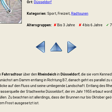
Ort:
Düsseldorf
Kategorien:
Sport, Freizeit,
Radtouren
Altersgruppen:
✘
Bis 3 Jahre
✘
4 bis 6 Jahre
✓
7
ne
Fahrradtour
über den
Rheindeich
in
Düsseldorf
, die sie vom Kenne
unächst am Damm entlang in Richtung B7, danach geht es parallel zu
blicke auf den Fluss und seine umliegende Landschaft. Entlang des Rhe
sserquelle der Stadtwerke Düsseldorf, der im Jahr 1955 erbaut worden
n. Zu beachten ist allerdings, dass der Brunnen nur bis Oktober geöf
em Frost ausgesetzt ist.