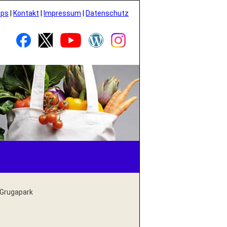
pps
|
Kontakt
|
Impressum
|
Datenschutz
 Grugapark