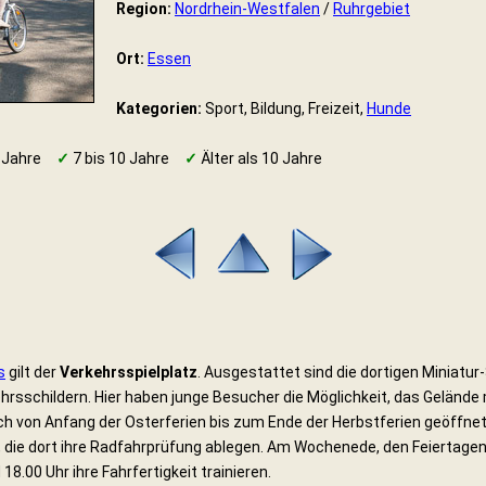
Region:
Nordrhein-Westfalen
/
Ruhrgebiet
Ort:
Essen
Kategorien:
Sport, Bildung, Freizeit,
Hunde
 Jahre
✓
7 bis 10 Jahre
✓
Älter als 10 Jahre
s
gilt der
Verkehrsspielplatz
. Ausgestattet sind die dortigen Miniat
rsschildern. Hier haben junge Besucher die Möglichkeit, das Gelände 
ch von Anfang der Osterferien bis zum Ende der Herbstferien geöffnet.
 die dort ihre Radfahrprüfung ablegen. Am Wochenede, den Feiertagen s
18.00 Uhr ihre Fahrfertigkeit trainieren.