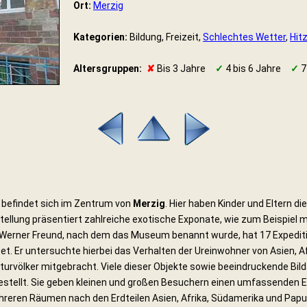
Ort:
Merzig
Kategorien:
Bildung, Freizeit,
Schlechtes Wetter
,
Hit
Altersgruppen:
✘
Bis 3 Jahre
✓
4 bis 6 Jahre
✓
7
befindet sich im Zentrum von
Merzig
. Hier haben Kinder und Eltern di
ellung präsentiert zahlreiche exotische Exponate, wie zum Beispiel mi
Werner Freund, nach dem das Museum benannt wurde, hat 17 Expediti
tet. Er untersuchte hierbei das Verhalten der Ureinwohner von Asien,
aturvölker mitgebracht. Viele dieser Objekte sowie beeindruckende B
tellt. Sie geben kleinen und großen Besuchern einen umfassenden Ein
mehreren Räumen nach den Erdteilen Asien, Afrika, Südamerika und Pap