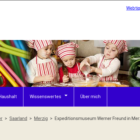
Webti
Haushalt
Wissenswertes
Über mich
er
Saarland
Merzig
Expeditionsmuseum Werner Freund in Mer