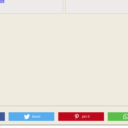
rde
tweet
pin it