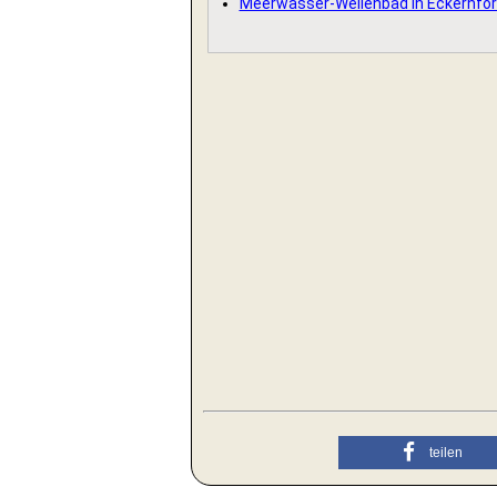
Meerwasser-Wellenbad in Eckernfö
teilen