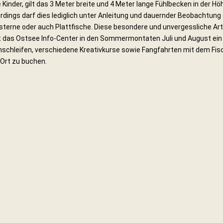
e Kinder, gilt das 3 Meter breite und 4 Meter lange Fühlbecken in der H
lerdings darf dies lediglich unter Anleitung und dauernder Beobachtun
terne oder auch Plattfische. Diese besondere und unvergessliche Ar
et das Ostsee Info-Center in den Sommermontaten Juli und August ei
chleifen, verschiedene Kreativkurse sowie Fangfahrten mit dem Fisc
 Ort zu buchen.