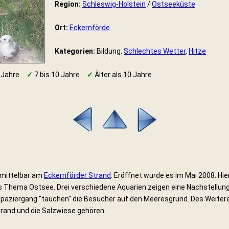
Region:
Schleswig-Holstein
/
Ostseeküste
Ort:
Eckernförde
Kategorien:
Bildung,
Schlechtes Wetter
,
Hitze
 Jahre
✓
7 bis 10 Jahre
✓
Älter als 10 Jahre
nmittelbar am
Eckernförder Strand
. Eröffnet wurde es im Mai 2008. Hi
 Thema Ostsee. Drei verschiedene Aquarien zeigen eine Nachstellun
len Spaziergang "tauchen" die Besucher auf den Meeresgrund. Des Weite
Strand und die Salzwiese gehören.