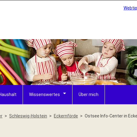
Webti
Haushalt
Wissenswertes
Über mich
er
Schleswig-Holstein
Eckernförde
Ostsee Info-Center in Eck