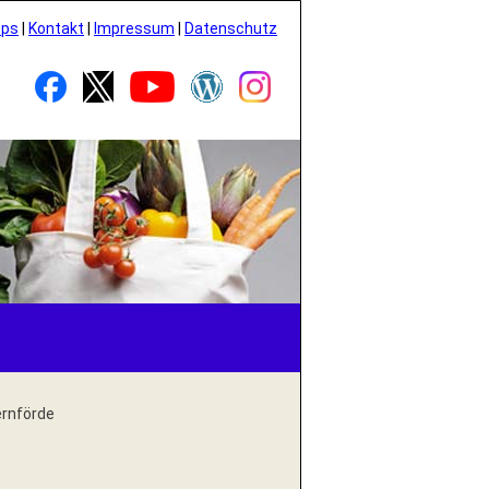
pps
|
Kontakt
|
Impressum
|
Datenschutz
ernförde