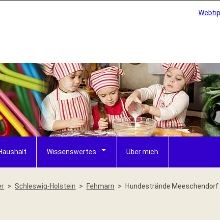
Webti
Haushalt
Wissenswertes
Über mich
er
Schleswig-Holstein
Fehmarn
Hundestrände Meeschendorf