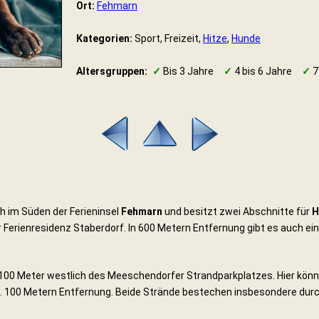
Ort:
Fehmarn
Kategorien:
Sport, Freizeit,
Hitze
,
Hunde
Altersgruppen:
✓
Bis 3 Jahre
✓
4 bis 6 Jahre
✓
7
h im Süden der Ferieninsel
Fehmarn
und besitzt zwei Abschnitte für
H
Ferienresidenz Staberdorf. In 600 Metern Entfernung gibt es auch ein
a 100 Meter westlich des Meeschendorfer Strandparkplatzes. Hier kö
a. 100 Metern Entfernung. Beide Strände bestechen insbesondere durc