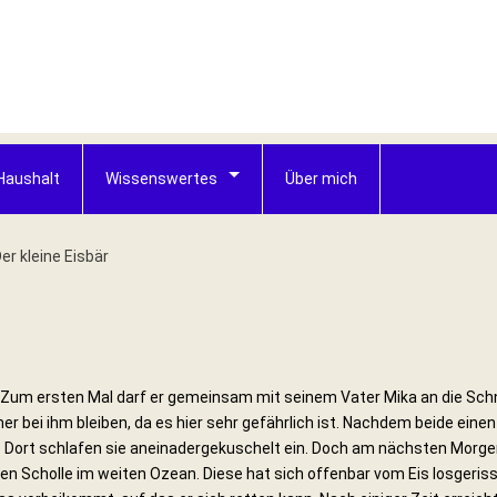
Haushalt
Wissenswertes
Über mich
er kleine Eisbär
t. Zum ersten Mal darf er gemeinsam mit seinem Vater Mika an die Sc
mer bei ihm bleiben, da es hier sehr gefährlich ist. Nachdem beide ein
. Dort schlafen sie aneinadergekuschelt ein. Doch am nächsten Morg
ßen Scholle im weiten Ozean. Diese hat sich offenbar vom Eis losgeri