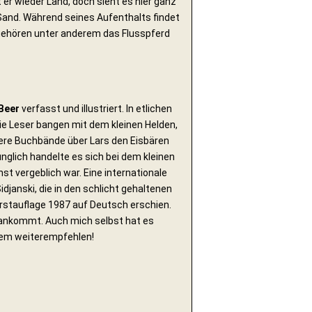
 er wieder Land, doch sieht es hier ganz
 Sand. Während seines Aufenthalts findet
 gehören unter anderem das Flusspferd
Beer
verfasst und illustriert. In etlichen
ie Leser bangen mit dem kleinen Helden,
itere Buchbände über Lars den Eisbären
ünglich handelte es sich bei dem kleinen
t vergeblich war. Eine internationale
djanski, die in den schlicht gehaltenen
Erstauflage 1987 auf Deutsch erschien.
t ankommt. Auch mich selbst hat es
edem weiterempfehlen!