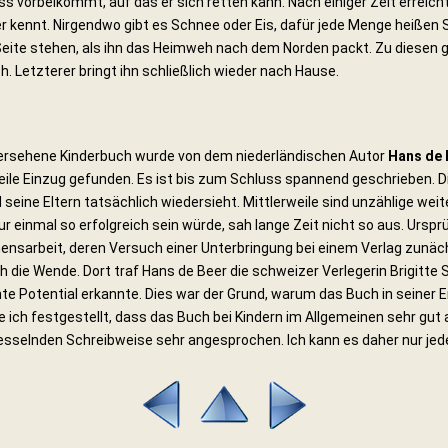
ss vorbeikommt, auf das er sich retten kann. Nach einiger Zeit erreicht
er kennt. Nirgendwo gibt es Schnee oder Eis, dafür jede Menge heißen
r Seite stehen, als ihn das Heimweh nach dem Norden packt. Zu diesen
. Letzterer bringt ihn schließlich wieder nach Hause.
 versehene Kinderbuch wurde von dem niederländischen Autor
Hans de 
eile Einzug gefunden. Es ist bis zum Schluss spannend geschrieben. D
d seine Eltern tatsächlich wiedersieht. Mittlerweile sind unzählige we
ur einmal so erfolgreich sein würde, sah lange Zeit nicht so aus. Urspr
ensarbeit, deren Versuch einer Unterbringung bei einem Verlag zunächs
die Wende. Dort traf Hans de Beer die schweizer Verlegerin Brigitte Si
hte Potential erkannte. Dies war der Grund, warum das Buch in seiner 
e ich festgestellt, dass das Buch bei Kindern im Allgemeinen sehr gu
 fesselnden Schreibweise sehr angesprochen. Ich kann es daher nur j