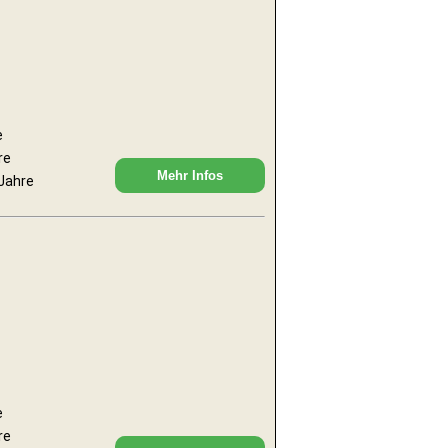
e
re
Mehr Infos
 Jahre
e
re