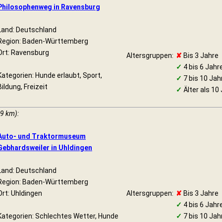
Philosophenweg in Ravensburg
Land: Deutschland
Region: Baden-Württemberg
Ort: Ravensburg
Altersgruppen:
✘
Bis 3 Jahre
✓
4 bis 6 Jahr
Kategorien: Hunde erlaubt, Sport,
✓
7 bis 10 Jah
Bildung, Freizeit
✓
Älter als 10
19 km):
Auto- und Traktormuseum
Gebhardsweiler in Uhldingen
Land: Deutschland
Region: Baden-Württemberg
Ort: Uhldingen
Altersgruppen:
✘
Bis 3 Jahre
✓
4 bis 6 Jahr
Kategorien: Schlechtes Wetter, Hunde
✓
7 bis 10 Jah