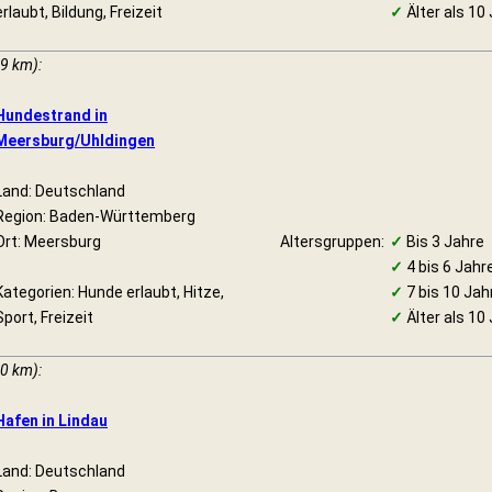
erlaubt, Bildung, Freizeit
✓
Älter als 10
19 km):
Hundestrand in
Meersburg/Uhldingen
Land: Deutschland
Region: Baden-Württemberg
Ort: Meersburg
Altersgruppen:
✓
Bis 3 Jahre
✓
4 bis 6 Jahr
Kategorien: Hunde erlaubt, Hitze,
✓
7 bis 10 Jah
Sport, Freizeit
✓
Älter als 10
20 km):
Hafen in Lindau
Land: Deutschland