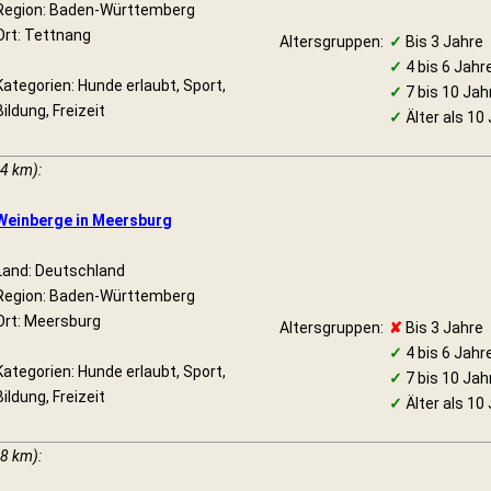
Region: Baden-Württemberg
Ort: Tettnang
Altersgruppen:
✓
Bis 3 Jahre
✓
4 bis 6 Jahr
Kategorien: Hunde erlaubt, Sport,
✓
7 bis 10 Jah
Bildung, Freizeit
✓
Älter als 10
14 km):
Weinberge in Meersburg
Land: Deutschland
Region: Baden-Württemberg
Ort: Meersburg
Altersgruppen:
✘
Bis 3 Jahre
✓
4 bis 6 Jahr
Kategorien: Hunde erlaubt, Sport,
✓
7 bis 10 Jah
Bildung, Freizeit
✓
Älter als 10
18 km):