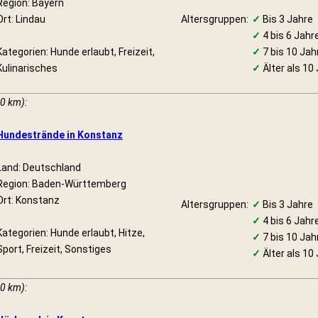
Region: Bayern
Ort: Lindau
Altersgruppen:
✓
Bis 3 Jahre
✓
4 bis 6 Jahr
Kategorien: Hunde erlaubt, Freizeit,
✓
7 bis 10 Jah
Kulinarisches
✓
Älter als 10
20 km):
Hundestrände in Konstanz
Land: Deutschland
Region: Baden-Württemberg
Ort: Konstanz
Altersgruppen:
✓
Bis 3 Jahre
✓
4 bis 6 Jahr
Kategorien: Hunde erlaubt, Hitze,
✓
7 bis 10 Jah
Sport, Freizeit, Sonstiges
✓
Älter als 10
20 km):