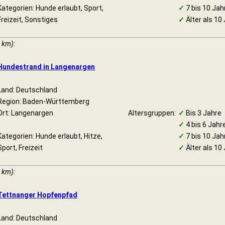
Kategorien: Hunde erlaubt, Sport,
✓
7 bis 10 Jah
Freizeit, Sonstiges
✓
Älter als 10
 km):
Hundestrand in Langenargen
Land: Deutschland
Region: Baden-Württemberg
Ort: Langenargen
Altersgruppen:
✓
Bis 3 Jahre
✓
4 bis 6 Jahr
Kategorien: Hunde erlaubt, Hitze,
✓
7 bis 10 Jah
Sport, Freizeit
✓
Älter als 10
 km):
Tettnanger Hopfenpfad
Land: Deutschland