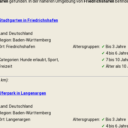
hafen
gefunden. In der näheren Umgebung von
Friedrichshafen
befinde
Stadtgarten in Friedrichshafen
Land: Deutschland
Region: Baden-Württemberg
Ort: Friedrichshafen
Altersgruppen:
✓
Bis 3 Jahre
✓
4 bis 6 Jahr
Kategorien: Hunde erlaubt, Sport,
✓
7 bis 10 Jah
Freizeit
✓
Älter als 10
 km):
Uferpark in Langenargen
Land: Deutschland
Region: Baden-Württemberg
Ort: Langenargen
Altersgruppen:
✓
Bis 3 Jahre
✓
4 bis 6 Jahr