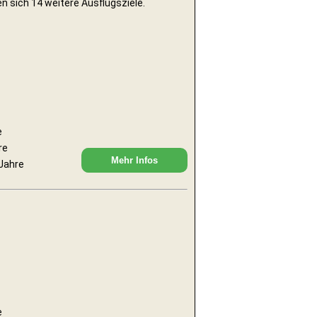
n sich 14 weitere Ausflugsziele.
e
re
Mehr Infos
 Jahre
e