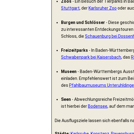
Zoos
- Ein Besuch der Tierparks in Ba
Stuttgart
, der
Karlsruher Zoo
oder auc
Burgen und Schlösser
- Diese geschi
zu interessanten Entdeckungstouren u
Schloss, die
Schauenburg bei Dossen
Freizeitparks
- In Baden-Württemberg 
Schwabenpark bei Kaisersbach
, das
R
Museen
- Baden-Württembergs Ausstel
einladen. Empfehlenswert ist zum Bei
des
Pfahlbaumuseums Unteruhlding
Seen
- Abwechlungsreiche Freizeitmög
ist hierbei der
Bodensee
, auf dem ma
Die Ausflugsziele lassen sich ebenfalls 
Städte:
Karlsruhe
,
Konstanz
,
Ravensburg