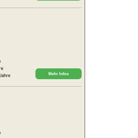
e
re
Mehr Infos
 Jahre
e