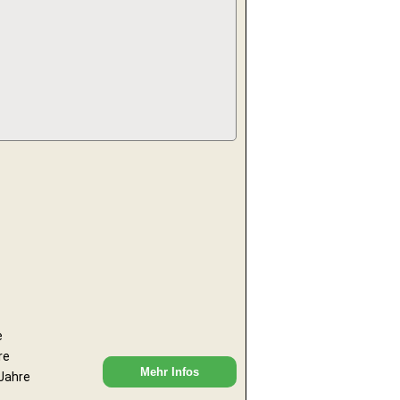
e
re
Mehr Infos
 Jahre