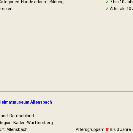
Kategorien: Hunde erlaubt, Bildung,
✓
7 bis 10 Jah
Freizeit
✓
Älter als 10
Heimatmuseum Allensbach
Land: Deutschland
Region: Baden-Württemberg
Ort: Allensbach
Altersgruppen:
✘
Bis 3 Jahre