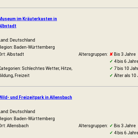
Museum im Kräuterkasten in
Albstadt
Land: Deutschland
Region: Baden-Württemberg
Ort: Albstadt
Altersgruppen:
✘
Bis 3 Jahre
✓
4 bis 6 Jahr
Kategorien: Schlechtes Wetter, Hitze,
✓
7 bis 10 Jah
Bildung, Freizeit
✓
Älter als 10
Wild- und Freizeitpark in Allensbach
Land: Deutschland
Region: Baden-Württemberg
Ort: Allensbach
Altersgruppen:
✓
Bis 3 Jahre
✓
4 bis 6 Jahr