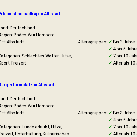
Erlebnisbad badkap in Albstadt
Land: Deutschland
Region: Baden-Württemberg
Ort: Albstadt
Altersgruppen:
✓
Bis 3 Jahre
✓
4 bis 6 Jahr
Kategorien: Schlechtes Wetter, Hitze,
✓
7 bis 10 Jah
Sport, Freizeit
✓
Älter als 10
Bürgerturmplatz in Albstadt
Land: Deutschland
Region: Baden-Württemberg
Ort: Albstadt
Altersgruppen:
✓
Bis 3 Jahre
✓
4 bis 6 Jahr
Kategorien: Hunde erlaubt, Hitze,
✓
7 bis 10 Jah
Freizeit, Unterhaltung, Kulinarisches
✓
Älter als 10