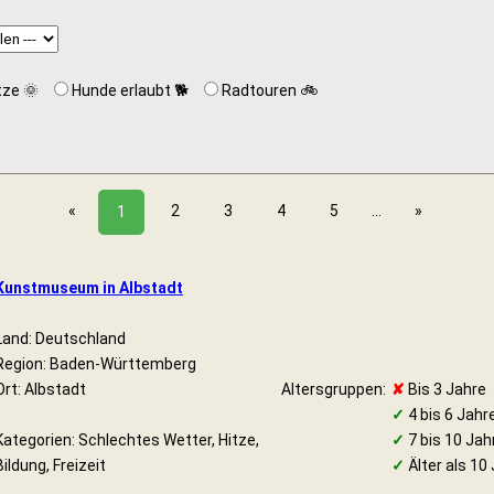
tze 🌞
Hunde erlaubt 🐕
Radtouren 🚲
«
2
3
4
5
...
»
1
Kunstmuseum in Albstadt
Land: Deutschland
Region: Baden-Württemberg
Ort: Albstadt
Altersgruppen:
✘
Bis 3 Jahre
✓
4 bis 6 Jahr
Kategorien: Schlechtes Wetter, Hitze,
✓
7 bis 10 Jah
Bildung, Freizeit
✓
Älter als 10