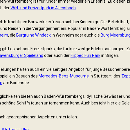
den-Württemberg ist für Kinder immer wieder ein Erlebnis. Zu diesen z
h der
Wild- und Freizeitpark in Allensbach
.
chtsträchtigen Bauwerke erfreuen sich bei Kindern großer Beliebtheit
nd Reisen in die Vergangenheit ein. Populär in Baden-Württemberg s
heim
, die
Burgruine Windeck
in Weinheim oder auch die
Burg Meersbur
gibt es schöne Freizeitparks, die für kurzweilige Erlebnisse sorgen. 
avensburger Spieleland
oder auch der
Flipped Fun Park
in Singen.
lungen halten auch ein vielseitiges Angebot für junge Besucher bere
spiel ein Besuch des
Mercedes-Benz-Museums
in Stuttgart, des
Zep
en
am Bodensee.
lichkeiten bieten auch Baden-Württembergs idyllische Gewässer und
n schöne Schiffstouren unternehmen kann. Auch besteht hier die G
nach geographischen Aspekten unterteilen:
,
Stuttgart
,
Ulm