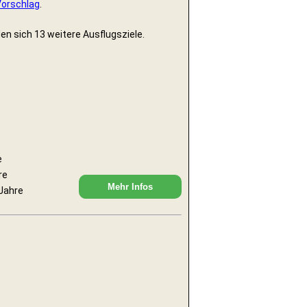
Vorschlag
.
en sich 13 weitere Ausflugsziele.
e
re
Mehr Infos
 Jahre