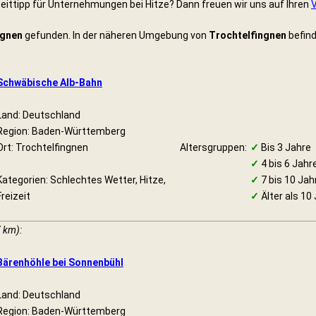
eittipp für Unternehmungen bei Hitze? Dann freuen wir uns auf Ihren
ngnen
gefunden. In der näheren Umgebung von
Trochtelfingnen
befind
Schwäbische Alb-Bahn
Land: Deutschland
Region: Baden-Württemberg
Ort: Trochtelfingnen
Altersgruppen:
✓
Bis 3 Jahre
✓
4 bis 6 Jahr
Kategorien: Schlechtes Wetter, Hitze,
✓
7 bis 10 Jah
Freizeit
✓
Älter als 10
 km):
Bärenhöhle bei Sonnenbühl
Land: Deutschland
Region: Baden-Württemberg