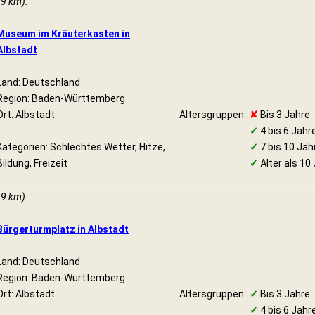
19 km):
Museum im Kräuterkasten in
Albstadt
Land: Deutschland
Region: Baden-Württemberg
Ort: Albstadt
Altersgruppen:
✘
Bis 3 Jahre
✓
4 bis 6 Jahr
Kategorien: Schlechtes Wetter, Hitze,
✓
7 bis 10 Jah
Bildung, Freizeit
✓
Älter als 10
19 km):
Bürgerturmplatz in Albstadt
Land: Deutschland
Region: Baden-Württemberg
Ort: Albstadt
Altersgruppen:
✓
Bis 3 Jahre
✓
4 bis 6 Jahr