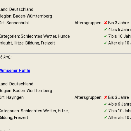
Land: Deutschland
Region: Baden-Württemberg
Ort: Sonnenbühl
Altersgruppen:
✘
Bis 3 Jahre
✓
4 bis 6 Jahr
Kategorien: Schlechtes Wetter, Hunde
✓
7 bis 10 Jah
erlaubt, Hitze, Bildung, Freizeit
✓
Älter als 10
16 km):
Wimsener Höhle
Land: Deutschland
Region: Baden-Württemberg
Ort: Hayingen
Altersgruppen:
✘
Bis 3 Jahre
✓
4 bis 6 Jahr
Kategorien: Schlechtes Wetter, Hitze,
✓
7 bis 10 Jah
Bildung, Freizeit
✓
Älter als 10