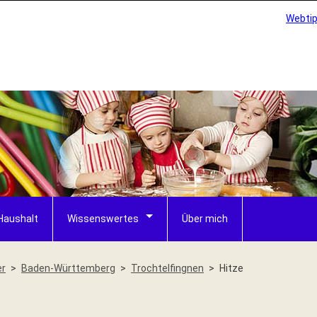
Webti
Haushalt
Wissenswertes
Über mich
er
Baden-Württemberg
Trochtelfingnen
Hitze