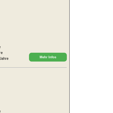
e
re
Mehr Infos
 Jahre
e