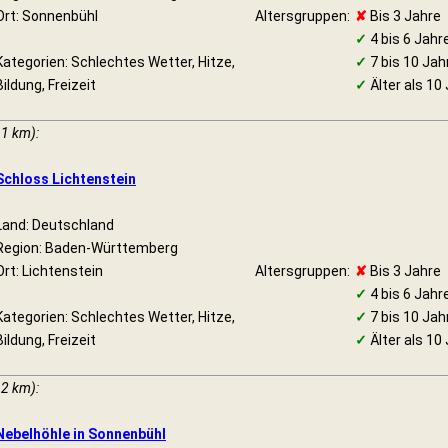
Ort: Sonnenbühl
Altersgruppen:
✘
Bis 3 Jahre
✓
4 bis 6 Jahr
Kategorien: Schlechtes Wetter, Hitze,
✓
7 bis 10 Jah
Bildung, Freizeit
✓
Älter als 10
11 km):
Schloss Lichtenstein
Land: Deutschland
Region: Baden-Württemberg
Ort: Lichtenstein
Altersgruppen:
✘
Bis 3 Jahre
✓
4 bis 6 Jahr
Kategorien: Schlechtes Wetter, Hitze,
✓
7 bis 10 Jah
Bildung, Freizeit
✓
Älter als 10
12 km):
Nebelhöhle in Sonnenbühl