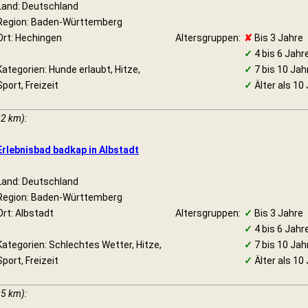
Land: Deutschland
Region: Baden-Württemberg
Ort: Hechingen
Altersgruppen:
✘
Bis 3 Jahre
✓
4 bis 6 Jahr
Kategorien: Hunde erlaubt, Hitze,
✓
7 bis 10 Jah
Sport, Freizeit
✓
Älter als 10
22 km):
Erlebnisbad badkap in Albstadt
Land: Deutschland
Region: Baden-Württemberg
Ort: Albstadt
Altersgruppen:
✓
Bis 3 Jahre
✓
4 bis 6 Jahr
Kategorien: Schlechtes Wetter, Hitze,
✓
7 bis 10 Jah
Sport, Freizeit
✓
Älter als 10
25 km):