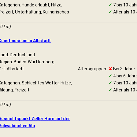
Kategorien: Hunde erlaubt, Hitze,
✓
7 bis 10 Jah
Freizeit, Unterhaltung, Kulinarisches
✓
Älter als 10
20 km):
Kunstmuseum in Albstadt
Land: Deutschland
Region: Baden-Württemberg
Ort: Albstadt
Altersgruppen:
✘
Bis 3 Jahre
✓
4 bis 6 Jahr
Kategorien: Schlechtes Wetter, Hitze,
✓
7 bis 10 Jah
Bildung, Freizeit
✓
Älter als 10
20 km):
Aussichtspunkt Zeller Horn auf der
Schwäbischen Alb