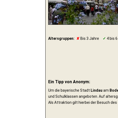
Altersgruppen:
✘
Bis 3 Jahre
✓
4 bis 6
Ein Tipp von Anonym:
Um die bayerische Stadt
Lindau
am
Bod
und Schulklassen angeboten. Auf altersge
Als Attraktion gilt hierbei der Besuch de