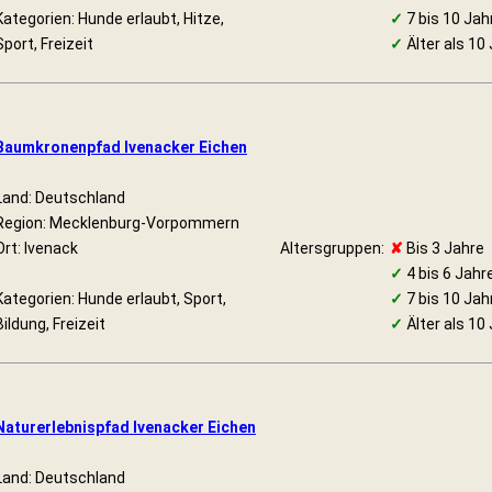
Kategorien: Hunde erlaubt, Hitze,
✓
7 bis 10 Jah
Sport, Freizeit
✓
Älter als 10
Baumkronenpfad Ivenacker Eichen
Land: Deutschland
Region: Mecklenburg-Vorpommern
Ort: Ivenack
Altersgruppen:
✘
Bis 3 Jahre
✓
4 bis 6 Jahr
Kategorien: Hunde erlaubt, Sport,
✓
7 bis 10 Jah
Bildung, Freizeit
✓
Älter als 10
Naturerlebnispfad Ivenacker Eichen
Land: Deutschland