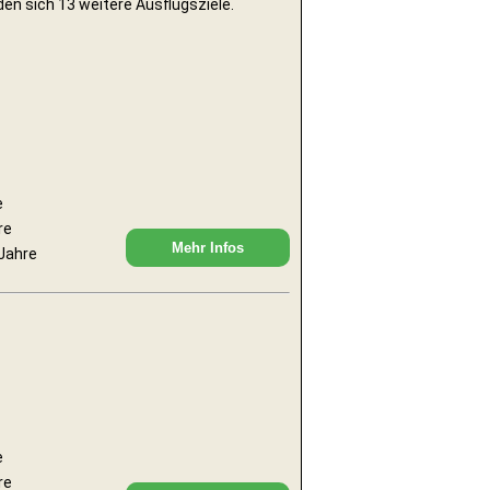
en sich 13 weitere Ausflugsziele.
e
re
Mehr Infos
 Jahre
e
re