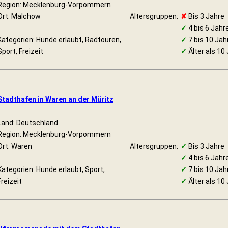
Region: Mecklenburg-Vorpommern
Ort: Malchow
Altersgruppen:
✘
Bis 3 Jahre
✓
4 bis 6 Jahr
Kategorien: Hunde erlaubt, Radtouren,
✓
7 bis 10 Jah
Sport, Freizeit
✓
Älter als 10
Stadthafen in Waren an der Müritz
Land: Deutschland
Region: Mecklenburg-Vorpommern
Ort: Waren
Altersgruppen:
✓
Bis 3 Jahre
✓
4 bis 6 Jahr
Kategorien: Hunde erlaubt, Sport,
✓
7 bis 10 Jah
Freizeit
✓
Älter als 10