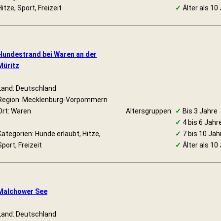
Hitze, Sport, Freizeit
✓
Älter als 10
Hundestrand bei Waren an der
Müritz
Land: Deutschland
Region: Mecklenburg-Vorpommern
Ort: Waren
Altersgruppen:
✓
Bis 3 Jahre
✓
4 bis 6 Jahr
Kategorien: Hunde erlaubt, Hitze,
✓
7 bis 10 Jah
Sport, Freizeit
✓
Älter als 10
Malchower See
Land: Deutschland