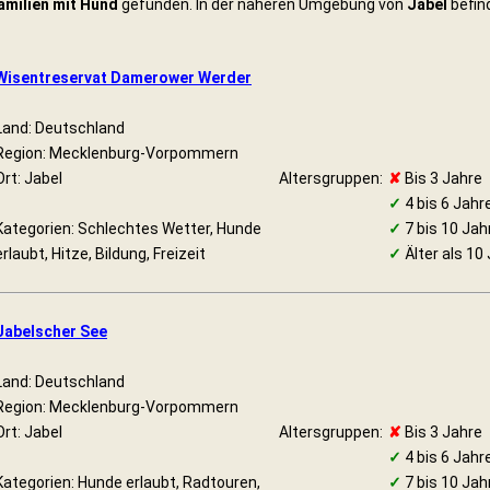
Familien mit Hund
gefunden. In der näheren Umgebung von
Jabel
befind
Wisentreservat Damerower Werder
Land: Deutschland
Region: Mecklenburg-Vorpommern
Ort: Jabel
Altersgruppen:
✘
Bis 3 Jahre
✓
4 bis 6 Jahr
Kategorien: Schlechtes Wetter, Hunde
✓
7 bis 10 Jah
erlaubt, Hitze, Bildung, Freizeit
✓
Älter als 10
Jabelscher See
Land: Deutschland
Region: Mecklenburg-Vorpommern
Ort: Jabel
Altersgruppen:
✘
Bis 3 Jahre
✓
4 bis 6 Jahr
Kategorien: Hunde erlaubt, Radtouren,
✓
7 bis 10 Jah