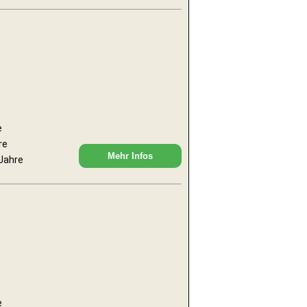
e
re
Mehr Infos
 Jahre
e