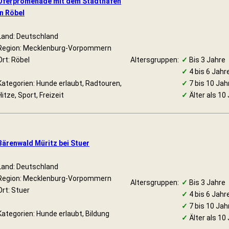
Uferpromenade mit dem Stadthafen
in Röbel
Land: Deutschland
Region: Mecklenburg-Vorpommern
Ort: Röbel
Altersgruppen:
✓
Bis 3 Jahre
✓
4 bis 6 Jahr
Kategorien: Hunde erlaubt, Radtouren,
✓
7 bis 10 Jah
Hitze, Sport, Freizeit
✓
Älter als 10
Bärenwald Müritz bei Stuer
Land: Deutschland
Region: Mecklenburg-Vorpommern
Altersgruppen:
✓
Bis 3 Jahre
Ort: Stuer
✓
4 bis 6 Jahr
✓
7 bis 10 Jah
Kategorien: Hunde erlaubt, Bildung
✓
Älter als 10