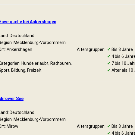
Havelquelle bei Ankershagen
Land: Deutschland
Region: Mecklenburg-Vorpommern
Ort: Ankershagen
Altersgruppen:
✓
Bis 3 Jahre
✓
4 bis 6 Jahr
Kategorien: Hunde erlaubt, Radtouren,
✓
7 bis 10 Jah
Sport, Bildung, Freizeit
✓
Älter als 10
Mirower See
Land: Deutschland
Region: Mecklenburg-Vorpommern
Ort: Mirow
Altersgruppen:
✓
Bis 3 Jahre
✓
4 bis 6 Jahr