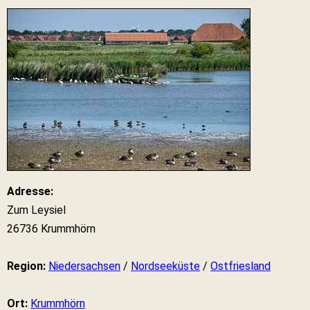
Adresse:
Zum Leysiel
26736 Krummhörn
Region:
Niedersachsen
/
Nordseeküste
/
Ostfriesland
Ort:
Krummhörn