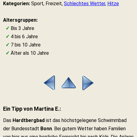
Kategorien:
Sport, Freizeit,
Schlechtes Wetter
,
Hitze
Altersgruppen:
✓
Bis 3 Jahre
✓
4 bis 6 Jahre
✓
7 bis 10 Jahre
✓
Älter als 10 Jahre
Ein Tipp von Martina E.:
Das
Hardtbergbad
ist das höchstgelegene Schwimmbad
der Bundesstadt
Bonn
. Bei gutem Wetter haben Familien
von hier aus eine herrliche Fernsicht bis nach Köln. Die Anlage