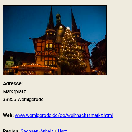
Adresse:
Marktplatz
38855 Wernigerode
Web:
www.wernigerode.de/de/weihnachtsmarkt.html
Region:
Sachsen-Anhalt
/
Harz