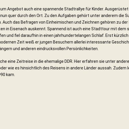
um Angebot auch eine spannende Stadtrallye für Kinder. Ausgerüstet
n nun quer durch den Ort. Zu den Aufgaben gehört unter anderem die 
Auch das Befragen von Einheimischen und Zeichnen gehören zu der R
en in Eisenach auskennt. Spannend ist auch eine Stadttour mit dem 
en und fiel daraufhin in einen jahrhundertelangen Schlaf. Erst kürzlich
odernen Zeit weiß er jungen Besuchern allerlei interessante Geschich
Sängern und anderen eindrucksvollen Persönlichkeiten.
iche eine Zeitreise in die ehemalige DDR. Hier erfahren sie unter and
 oder wie es hinsichtlich des Reisens in andere Länder aussah. Zudem l
990 kam.