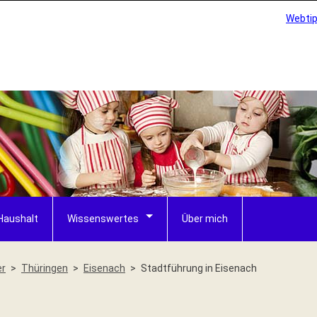
Webti
Haushalt
Wissenswertes
Über mich
er
Thüringen
Eisenach
Stadtführung in Eisenach