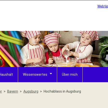
Webti
Haushalt
Wissenswertes
Über mich
er
Bayern
Augsburg
Hochablass in Augsburg