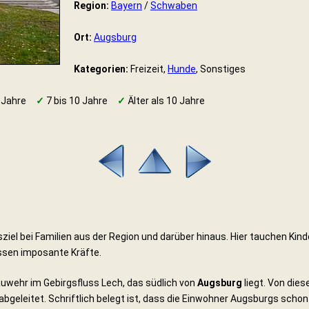
Region:
Bayern
/
Schwaben
Ort:
Augsburg
Kategorien:
Freizeit,
Hunde
, Sonstiges
 Jahre
✓
7 bis 10 Jahre
✓
Älter als 10 Jahre
sziel bei Familien aus der Region und darüber hinaus. Hier tauchen Kind
ssen imposante Kräfte.
uwehr im Gebirgsfluss Lech, das südlich von
Augsburg
liegt. Von dies
abgeleitet. Schriftlich belegt ist, dass die Einwohner Augsburgs scho