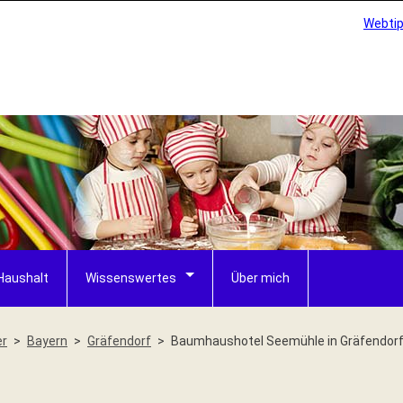
Webti
Haushalt
Wissenswertes
Über mich
er
Bayern
Gräfendorf
Baumhaushotel Seemühle in Gräfendor