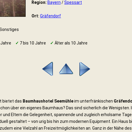
Region:
Bayern
/
Spessart
Ort:
Gräfendorf
 Sonstiges
 Jahre
✓
7 bis 10 Jahre
✓
Älter als 10 Jahre
t bietet das
Baumhaushotel Seemühle
im unterfränkischen
Gräfendo
 schon über ein eigenes Baumhaus? Das sind sicherlich die Wenigsten.
 und Eltern die Gelegenheit, spannende und zugleich erholsame Tage
duell gestaltet – von urig bis hin zum modernen Equipment. Ein Haus b
udem eine Vielzahl an Freizeitmöglichkeiten an. Ganz in der Nähe des 