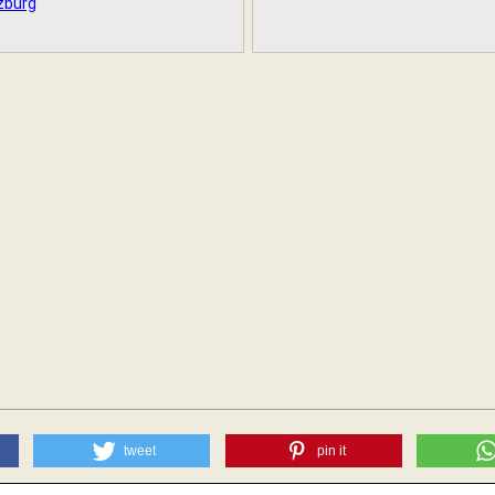
zburg
tweet
pin it