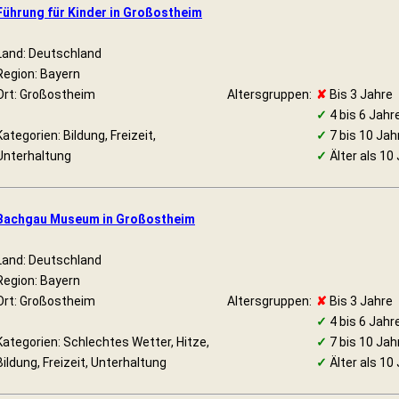
Führung für Kinder in Großostheim
Land: Deutschland
Region: Bayern
Ort: Großostheim
Altersgruppen:
✘
Bis 3 Jahre
✓
4 bis 6 Jahr
Kategorien: Bildung, Freizeit,
✓
7 bis 10 Jah
Unterhaltung
✓
Älter als 10
Bachgau Museum in Großostheim
Land: Deutschland
Region: Bayern
Ort: Großostheim
Altersgruppen:
✘
Bis 3 Jahre
✓
4 bis 6 Jahr
Kategorien: Schlechtes Wetter, Hitze,
✓
7 bis 10 Jah
Bildung, Freizeit, Unterhaltung
✓
Älter als 10