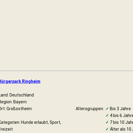
Bürgerpark Ringheim
Land: Deutschland
Region: Bayern
Ort: Großostheim
Altersgruppen:
✓
Bis 3 Jahre
✓
4 bis 6 Jahr
Kategorien: Hunde erlaubt, Sport,
✓
7 bis 10 Jah
Freizeit
✓
Älter als 10