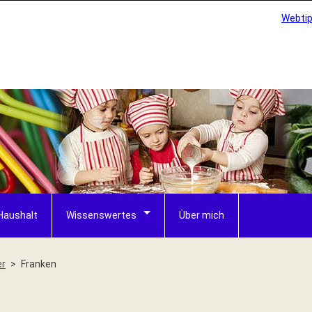
Webti
Haushalt
Wissenswertes
Über mich
er
Franken