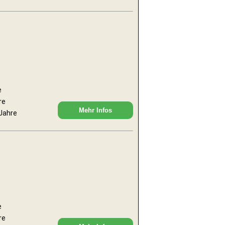
e
re
Mehr Infos
 Jahre
e
re