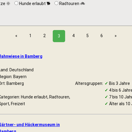
tze 🌞
Hunde erlaubt 🐕
Radtouren 🚲
«
1
2
4
5
6
»
3
Jahnwiese in Bamberg
Land: Deutschland
Region: Bayern
Ort: Bamberg
Altersgruppen:
✓
Bis 3 Jahre
✓
4 bis 6 Jahr
Kategorien: Hunde erlaubt, Radtouren,
✓
7 bis 10 Jah
Sport, Freizeit
✓
Älter als 10
Gärtner- und Häckermuseum in
Bamberg