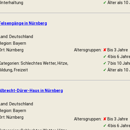
Unterhaltung
✓
Älter als 10
Felsengänge in Nürnberg
Land: Deutschland
Region: Bayern
Ort: Nürnberg
Altersgruppen:
✘
Bis 3 Jahre
✓
4 bis 6 Jahr
Kategorien: Schlechtes Wetter, Hitze,
✓
7 bis 10 Jah
Bildung, Freizeit
✓
Älter als 10
Albrecht-Dürer-Haus in Nürnberg
Land: Deutschland
Region: Bayern
Ort: Nürnberg
Altersgruppen:
✘
Bis 3 Jahre
✓
4 bis 6 Jahr