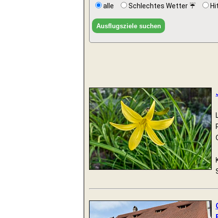
alle
Schlechtes Wetter ☔
Hi