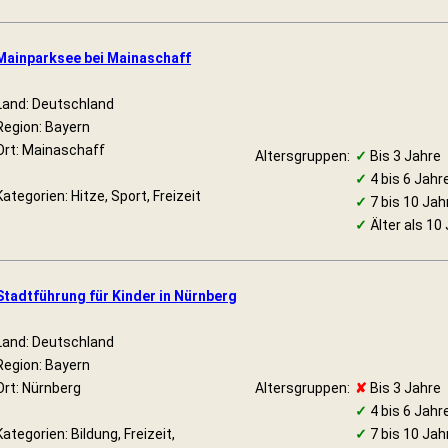
Mainparksee bei Mainaschaff
Land: Deutschland
Region: Bayern
Ort: Mainaschaff
Altersgruppen:
✓
Bis 3 Jahre
✓
4 bis 6 Jahr
Kategorien: Hitze, Sport, Freizeit
✓
7 bis 10 Jah
✓
Älter als 10
Stadtführung für Kinder in Nürnberg
Land: Deutschland
Region: Bayern
Ort: Nürnberg
Altersgruppen:
✘
Bis 3 Jahre
✓
4 bis 6 Jahr
Kategorien: Bildung, Freizeit,
✓
7 bis 10 Jah