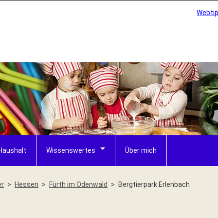
Webti
Haushalt
Wissenswertes
Über mich
er
Hessen
Fürth im Odenwald
Bergtierpark Erlenbach