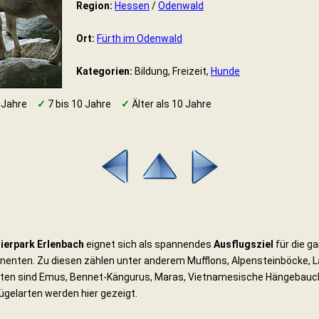
Region:
Hessen
/
Odenwald
Ort:
Fürth im Odenwald
Kategorien:
Bildung, Freizeit,
Hunde
 Jahre
✓
7 bis 10 Jahre
✓
Älter als 10 Jahre
ierpark Erlenbach
eignet sich als spannendes
Ausflugsziel
für die g
inenten. Zu diesen zählen unter anderem Mufflons, Alpensteinböcke,
erarten sind Emus, Bennet-Kängurus, Maras, Vietnamesische Hängeba
ügelarten werden hier gezeigt.