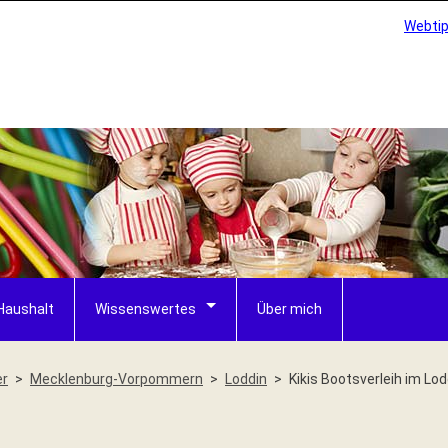
Webti
Haushalt
Wissenswertes
Über mich
er
Mecklenburg-Vorpommern
Loddin
Kikis Bootsverleih im Lod