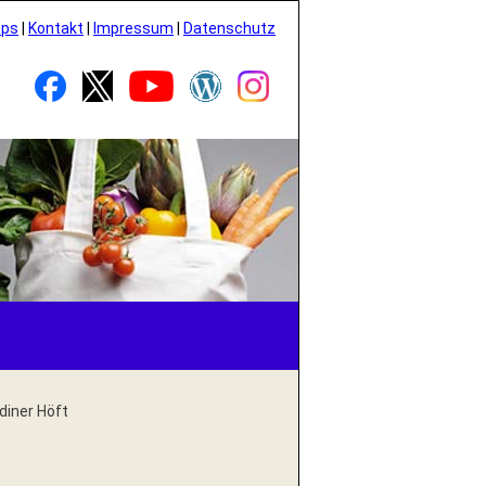
pps
|
Kontakt
|
Impressum
|
Datenschutz
diner Höft