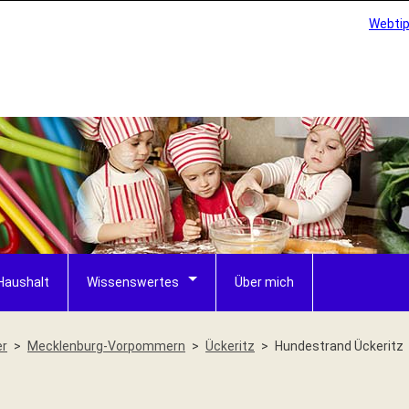
Webti
Haushalt
Wissenswertes
Über mich
er
Mecklenburg-Vorpommern
Ückeritz
Hundestrand Ückeritz