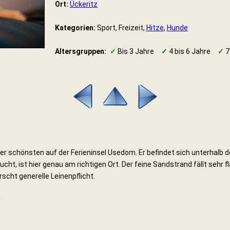
Ort:
Ückeritz
Kategorien:
Sport, Freizeit,
Hitze
,
Hunde
Altersgruppen:
✓
Bis 3 Jahre
✓
4 bis 6 Jahre
✓
7
 der schönsten auf der Ferieninsel Usedom. Er befindet sich unterhalb
t, ist hier genau am richtigen Ort. Der feine Sandstrand fällt sehr fl
rscht generelle Leinenpflicht.
)