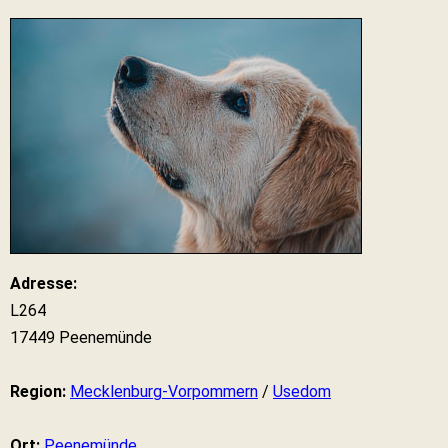
Adresse:
L264
17449 Peenemünde
Region:
Mecklenburg-Vorpommern
/
Usedom
Ort:
Peenemünde