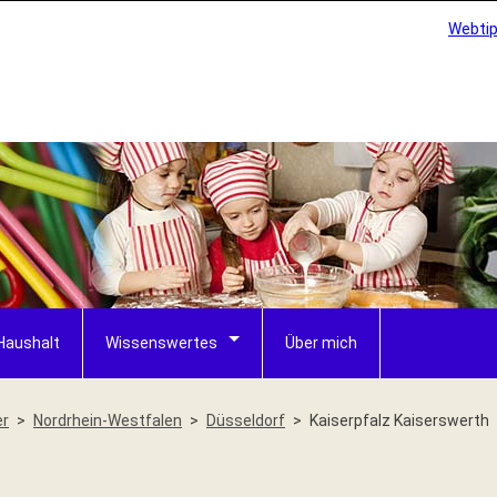
Webti
Haushalt
Wissenswertes
Über mich
er
Nordrhein-Westfalen
Düsseldorf
Kaiserpfalz Kaiserswerth