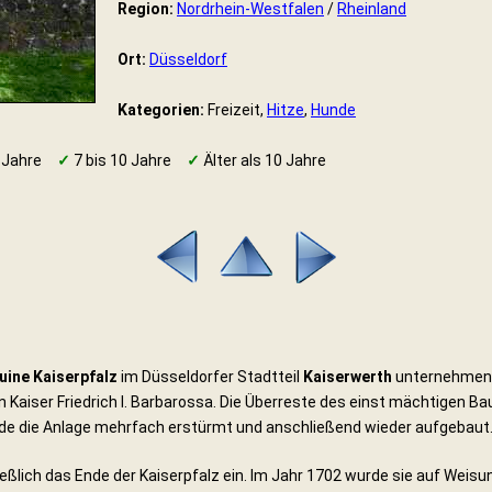
Region:
Nordrhein-Westfalen
/
Rheinland
Ort:
Düsseldorf
Kategorien:
Freizeit,
Hitze
,
Hunde
 Jahre
✓
7 bis 10 Jahre
✓
Älter als 10 Jahre
uine Kaiserpfalz
im Düsseldorfer Stadtteil
Kaiserwerth
unternehmen F
n Kaiser Friedrich I. Barbarossa. Die Überreste des einst mächtigen B
rde die Anlage mehrfach erstürmt und anschließend wieder aufgebaut
eßlich das Ende der Kaiserpfalz ein. Im Jahr 1702 wurde sie auf Weisu