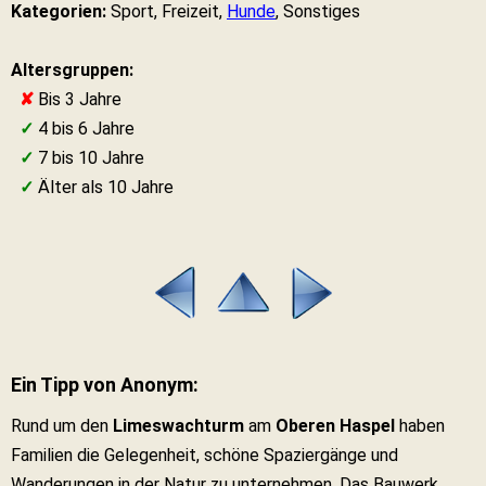
Kategorien:
Sport, Freizeit,
Hunde
, Sonstiges
Altersgruppen:
✘
Bis 3 Jahre
✓
4 bis 6 Jahre
✓
7 bis 10 Jahre
✓
Älter als 10 Jahre
Ein Tipp von Anonym:
Rund um den
Limeswachturm
am
Oberen Haspel
haben
Familien die Gelegenheit, schöne Spaziergänge und
Wanderungen in der Natur zu unternehmen. Das Bauwerk