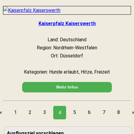
Kaiserpfalz Kaiserswerth
Land: Deutschland
Region: Nordrhein-Westfalen
Ort: Düsseldorf
Kategorien: Hunde erlaubt, Hitze, Freizeit
Mehr Infos
«
1
2
3
5
6
7
8
4
Ausflugsziel vorschlagen