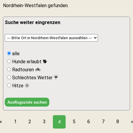
Nordrhein-Westfalen gefunden.
Suche weiter eingrenzen
alle
Hunde erlaubt 🐕
Radtouren 🚲
Schlechtes Wetter ☔
Hitze 🌞
«
1
2
3
5
6
7
8
4