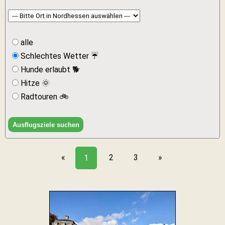
alle
Schlechtes Wetter ☔
Hunde erlaubt 🐕
Hitze 🌞
Radtouren 🚲
«
2
3
»
1